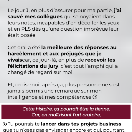
Le jour J, en plus d’assurer pour ma partie,
j’ai
sauvé mes collègues
qui se noyaient dans
leurs notes, incapables d’en décoller les yeux
et en PLS dès qu’une question imprévue leur
était posée.
Cet oral a été
la meilleure des réponses au
harcèlement et aux préjugés que je
vivais
car, ce jour-là, en plus de
recevoir les
félicitations du jury
, c’est tout l’amphi qui a
changé de regard sur moi.
Et, crois-moi, après ça, plus personne ne s’est
jamais permis une remarque sur mon
intelligence et mes compétences 😉
Cette histoire, ça pourrait être la tienne.
Car, en maîtrisant l’art oratoire,
💫Tu pourrais te
lancer dans tes projets business
que tu n’oses pas envisager encore et qui, pourtant,