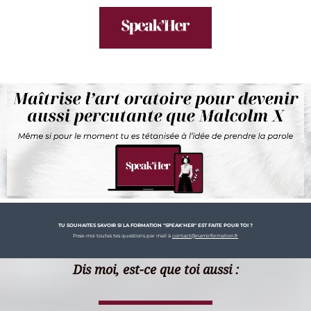
TU SOUHAITES SAVOIR SI LA FORMATION "SPEAK'HER" EST FAITE POUR TOI ?
Pose-moi toutes tes questions par mail à
contact@namirformation.fr
Dis moi, est-ce que toi aussi :