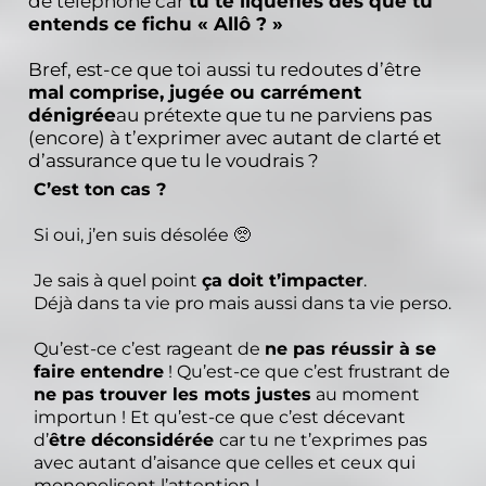
de téléphone car
tu te liquéfies dès que tu
entends ce fichu « Allô ? »
Bref, est-ce que toi aussi tu redoutes d’être
mal comprise, jugée ou carrément
dénigrée
au prétexte que tu ne parviens pas
(encore) à t’exprimer avec autant de clarté et
d’assurance que tu le voudrais ?
C’est ton cas ?
Si oui, j’en suis désolée 🥺
Je sais à quel point
ça doit t’impacter
.
Déjà dans ta vie pro mais aussi dans ta vie perso.
Qu’est-ce c’est rageant de
ne pas réussir à se
faire entendre
! Qu’est-ce que c’est frustrant de
ne pas trouver les mots justes
au moment
importun ! Et qu’est-ce que c’est décevant
d’
être déconsidérée
car tu ne t’exprimes pas
avec autant d’aisance que celles et ceux qui
monopolisent l’attention !