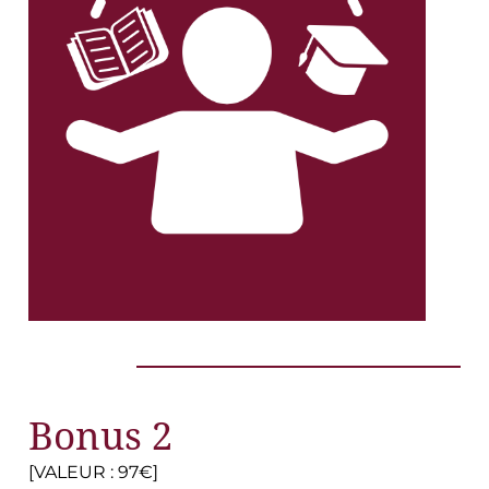
Bonus 2
[VALEUR : 97€]