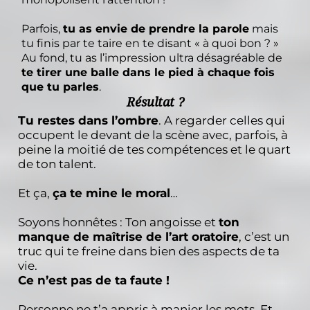
Parfois,
tu as envie de prendre la parole
mais
tu finis par te taire en te disant « à quoi bon ? »
Au fond, tu as l’impression ultra désagréable de
te tirer une balle dans le pied à chaque fois
que tu parles
.
Résultat ?
Tu restes dans l’ombre
. A regarder celles qui
occupent le devant de la scène avec, parfois, à
peine la moitié de tes compétences et le quart
de ton talent.
Et ça,
ça te mine le moral
…
Soyons honnêtes : Ton angoisse et
ton
manque de maîtrise de l’art oratoire
, c’est un
truc qui te freine dans bien des aspects de ta
vie.
Ce n’est pas de ta faute !
Personne ne t’a appris à manier les mots. Et