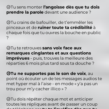
😥Tu sens monter
l’angoisse dès que tu dois
prendre la parole
devant une audience ?
😥Tu crains de bafouiller, de t’emmêler les
pinceaux et de
ruiner toute ta crédibilité
à
chaque fois que tu ouvres la bouche en public
?
😥Tu te retrouves
sans voix face aux
remarques cinglantes et aux questions
imprévues
- puis, trouves la meilleure des
réparties 6 mois plus tard sous ta douche ?
😥Tu ne supportes pas le son de voix
, au
point où écouter un de tes messages audios te
met hyper mal à l’aise - en mode « y’a pas un
trou pour m’y cacher illico » ?
😥Tu dois répéter chaque mot et anticiper
toutes les répliques avant de passer un coup