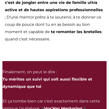
c'est de jongler entre une vie de famille ultra
active et de hautes aspirations professionnelles
; D'une mentor prête à te soutenir, à te donner ce
coup de pouce dont tu en as besoin au bon
moment et capable de
te remonter les bretelles
quand c'est nécessaire.
Finalement, on peut le dire :
Tu mérites un suivi qui soit aussi flexible et
dynamique que toi
Et ça tombe bien car c'est exactement dans cette
optique j'ai élaboré
💣
Vox'Her Mentoring
💣